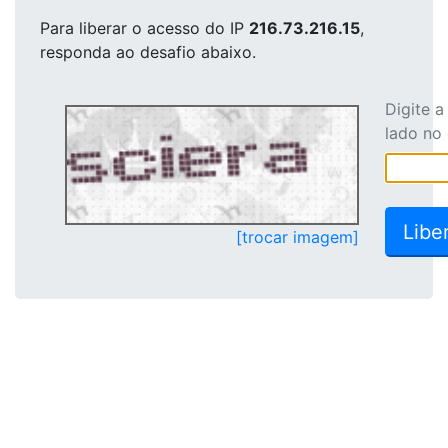
Para liberar o acesso
do IP
216.73.216.15
,
responda ao desafio abaixo.
Digite 
lado no
[trocar imagem]