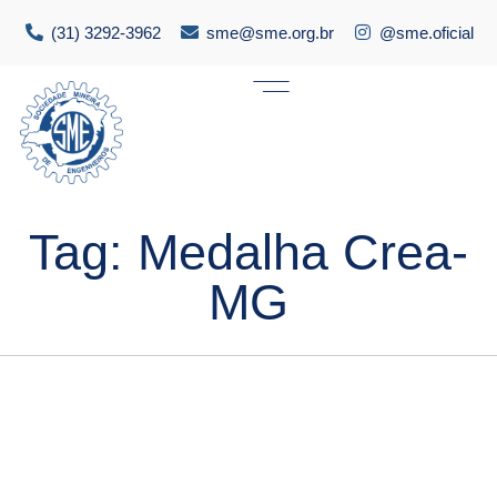
(31) 3292-3962
sme@sme.org.br
@sme.oficial
Tag:
Medalha Crea-
MG
Destaque
,
Notícias
Antônio Costa, ex-presidente da SME,