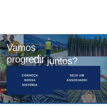
recebe medalha do Crea-MG
Vamos
r
i
d
e
p
r
o
g
r
juntos?
CONHEÇA
SEJA UM
NOSSA
ASSOCIADO!
HISTÓRIA