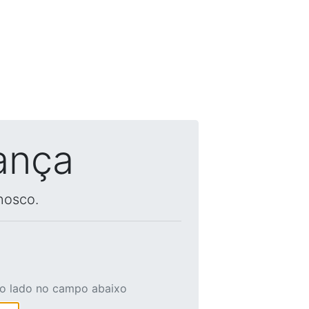
ança
nosco.
ao lado no campo abaixo