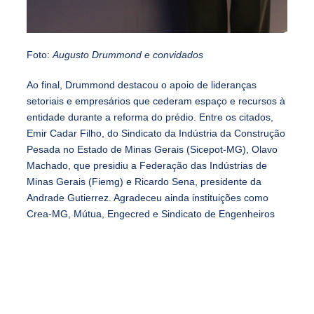
Foto:
Augusto Drummond e convidados
Ao final, Drummond destacou o apoio de lideranças
setoriais e empresários que cederam espaço e recursos à
entidade durante a reforma do prédio. Entre os citados,
Emir Cadar Filho, do Sindicato da Indústria da Construção
Pesada no Estado de Minas Gerais (Sicepot-MG), Olavo
Machado, que presidiu a Federação das Indústrias de
Minas Gerais (Fiemg) e Ricardo Sena, presidente da
Andrade Gutierrez. Agradeceu ainda instituições como
Crea-MG, Mútua, Engecred e Sindicato de Engenheiros
(Senge-MG), que até hoje contribuem com realizações da
SME.
Antes de levar o retrato à galeria, com amigos e
familiares, Drummond elogiou a gestão da atual diretoria
da SME. Destacou a imunidade tributária conquistada