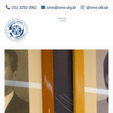
(31) 3292-3962
sme@sme.org.br
@sme.oficial