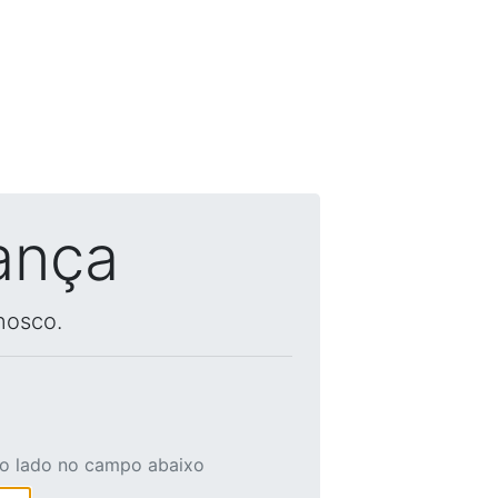
ança
nosco.
ao lado no campo abaixo