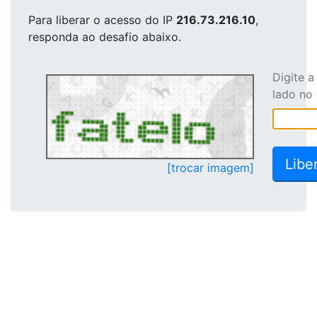
Para liberar o acesso
do IP
216.73.216.10
,
responda ao desafio abaixo.
Digite 
lado no
[trocar imagem]