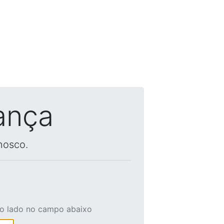
ança
nosco.
ao lado no campo abaixo