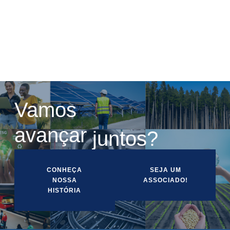
Semana da Engenharia
Vamos
a
v
a
n
ç
a
r
juntos?
CONHEÇA
SEJA UM
NOSSA
ASSOCIADO!
HISTÓRIA