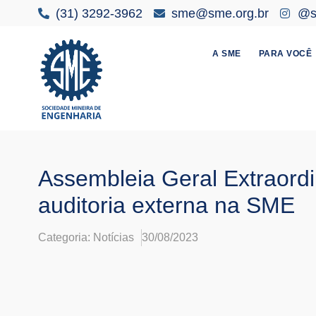
(31) 3292-3962
sme@sme.org.br
@sm
A SME
PARA VOCÊ
Assembleia Geral Extraordi
auditoria externa na SME
Categoria:
Notícias
30/08/2023