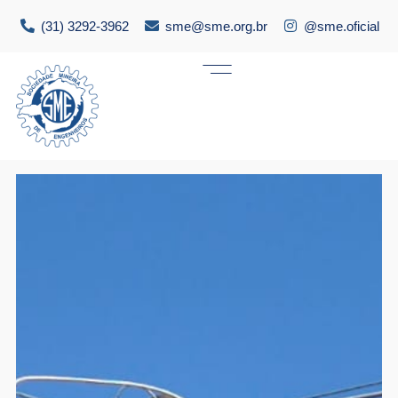
(31) 3292-3962
sme@sme.org.br
@sme.oficial