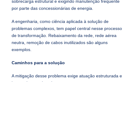
sobrecarga estrutural e exigindo manutenção frequente
por parte das concessionárias de energia.
A engenharia, como ciência aplicada à solução de
problemas complexos, tem papel central nesse processo
de transformação. Rebaixamento da rede, rede aérea
neutra, remoção de cabos inutilizados são alguns
exemplos.
Caminhos para a solução
A mitigação desse problema exige atuação estruturada e
integrada, envolvendo:
Compartilhamento ordenado de infraestrutura: definição
de critérios técnicos, responsabilidades, limites de carga e
padronização vertical.
Enterramento de cabos em áreas críticas: priorizando
regiões históricas, turísticas e de alta densidade.