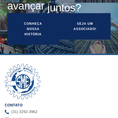
v
a
n
ç
a
r
a
juntos?
p
CONHEÇA
SEJA UM
NOSSA
ASSOCIADO!
HISTÓRIA
CONTATO
(31) 3292-3962