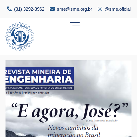
(31) 3292-3962
sme@sme.org.br
@sme.oficial