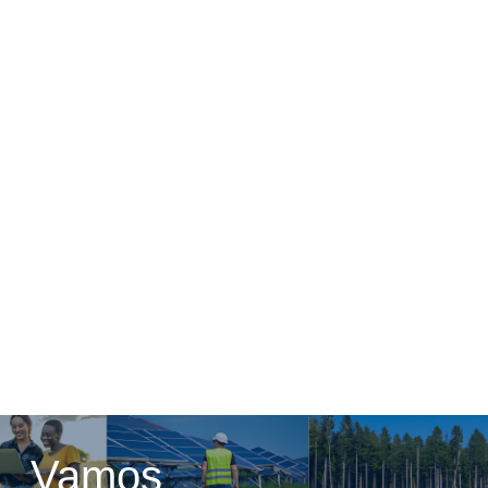
Destaque
,
Notícias
Virgínia Campos quer resgatar “brilho
histórico da SME”
Vamos