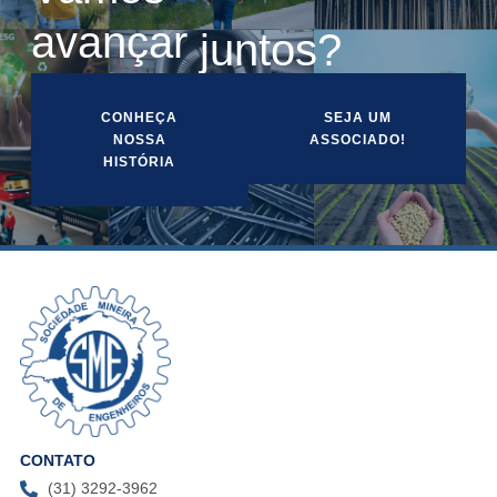
a
v
a
n
ç
a
r
juntos?
CONHEÇA
SEJA UM
NOSSA
ASSOCIADO!
HISTÓRIA
CONTATO
(31) 3292-3962