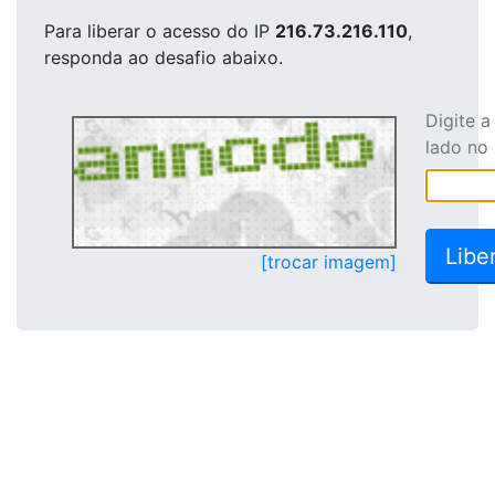
Para liberar o acesso
do IP
216.73.216.110
,
responda ao desafio abaixo.
Digite 
lado no
[trocar imagem]